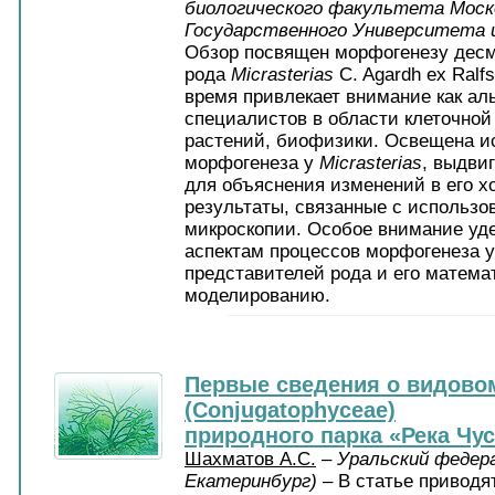
биологического факультета Моск
Государственного Университета 
Обзор посвящен морфогенезу дес
рода
Micrasterias
C. Agardh ex Ralf
время привлекает внимание как аль
специалистов в области клеточной
растений, биофизики. Освещена и
морфогенеза у
Micrasterias
, выдви
для объяснения изменений в его х
результаты, связанные с использо
микроскопии. Особое внимание уд
аспектам процессов морфогенеза 
представителей рода и его матема
моделированию.
Первые сведения о видово
(Conjugatophyceae)
природного парка «Река Чу
Шахматов А.С.
–
Уральский федер
Екатеринбург)
– В статье приводя