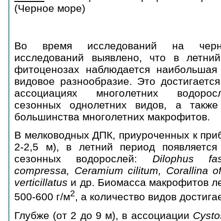
(Черное море)
Во время исследований на черно
исследований выявлено, что в летни
фитоценозах наблюдается наибольшая
видовое разнообразие. Это достигается
ассоциациях многолетних водорос
сезонных однолетних видов, а также
большинства многолетних макрофитов.
В мелководных ДПК, приуроченных к приб
2-2,5 м), в летний период появляется
сезонных водорослей:
Dilophus
fa
compressa,
Ceramium
cilitum,
Corallina
o
verticillatus
и др. Биомасса макрофитов ле
2
500-600 г/м
, а количество видов достигае
Глубже (от 2 до 9 м), в ассоциации
Cysto