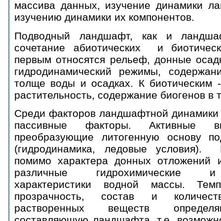
массива данных, изучение динамики ла
изучению динамики их компонентов.
Подводный ландшафт, как и ландша
сочетание абиотических и биотическ
первым относятся рельеф, донные осадк
гидродинамический режимы, содержан
толще воды и осадках. К биотическим 
растительность, содержание биогенов в 
Среди факторов ландшафтной динамики 
пассивные факторы. Активные вк
преобразующие литогенную основу по
(гидродинамика, ледовые условия). 
помимо характера донных отложений 
различные гидрохимические и 
характеристики водной массы. Темпе
прозрачность, состав и количес
растворенных веществ определя
составляющую ландшафта, т.е. возможн