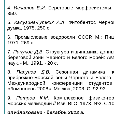
4.
Игнатов Е.И.
Береговые морфосистемы. 
350.
5.
Калугина-Гутник А.А.
Фитобентос Черног
думка, 1975. 250 с.
6. Промысловые водоросли СССР. М.: Пи
1971. 269 с.
7.
Папунов Д.В.
Структура и динамика донны
береговой зоны Черного и Белого морей: Ав
наук. - М., 1991. - 20 с.
8.
Папунов Д.В.
Сезонная динамика п
прибрежно-морской зоны Черного и Белого
Международной конференции студенто
«Ломоносов-2008». Москва, 2008. С. 92-93.
9.
Петров К.М.
Комплексное физико-гео
морских мелкводий // Изв. ВГО. 1973. №2. С.1
опубликовано - декабрь 2012 г.