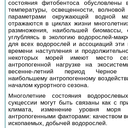
состояния фитобентоса обусловлены 
температуры, освещенности, волновой 
параметрами окружающей водной ма
отражаются в циклах жизни многолетни
размножения, наибольшей биомассы, 
углубляясь в экологию водорослей-макр
для всех водорослей и ассоциаций эти
времени наступления и продолжительно
некоторых морей имеют место се
антропогенной нагрузке на экосистем
весенне-летний период Черное м
наибольшему антропогенному воздействи
началом курортного сезона.
Многолетние состояния водорослев
сукцессии могут быть связаны как с п
климата, изменение уровня моря
антропогенными факторами: качеством в
ископаемых, добычей водорослей.