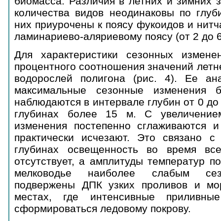
биомасса. Различия в летних и зимних 
количества видов неодинаковы по глуб
них приурочены к поясу фукоидов и нитча
ламинариево-аляриевому поясу (от 2 до 6
Для характеристики сезонных измене
процентного соотношения значений летн
водорослей полигона (рис. 4). Ее ана
максимальные сезонные изменения 
наблюдаются в интервале глубин от 0 до
глубинах более 15 м. С увеличение
изменения постепенно сглаживаются и
практически исчезают. Это связано с
глубинах освещенность во время все
отсутствует, а амплитуды температур п
мелководье наиболее слабым сез
подвержены ДПК узких проливов и мор
местах, где интенсивные приливны
сформироваться ледовому покрову.