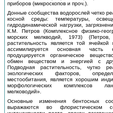
приборов (микроскопов и проч.).
Донные сообщества водорослей четко ре
косной среды: температуры, освеще
гидродинамической нагрузки, загрязнен
К.М. Петров (Комплексное физико-геог
морских мелкводий, 1973) (Петров,
растительность является той ячейкой 
ассимилируется основная часть с
продуцируется органическое веществ
обмен веществом и энергией с дру
Подводная растительность, чутко ре
экологических факторов, опреде
местообитания, является хорошим инди
морфологических комплексов ла
мелководий».
Основные изменения бентосных соо
выражаются во флористическом со