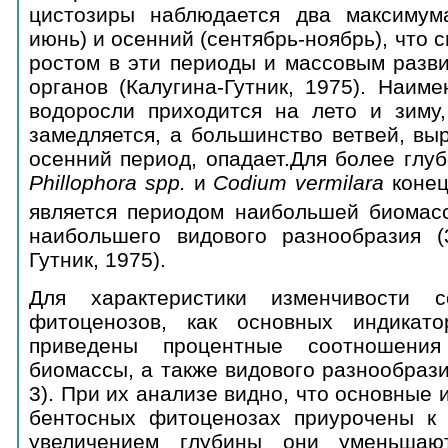
цистозиры наблюдается два максимума
июнь) и осенний (сентябрь-ноябрь), что 
ростом в эти периоды и массовым разв
органов (Калугина-Гутник, 1975). Наим
водоросли приходится на лето и зиму,
замедляется, а большинство ветвей, вы
осенний период, опадает.Для более глу
Phillophora
sр
p.
и
Codium
vermilara
конец
является периодом наибольшей биомасс
наибольшего видового разнообразия (3
Гутник, 1975).
Для характеристики изменчивости с
фитоценозов, как основных индикато
приведены процентные соотношени
биомассы, а также видового разнообрази
3). При их анализе видно, что основные
бентосных фитоценозах приурочены к 
увеличением глубины они уменьшают