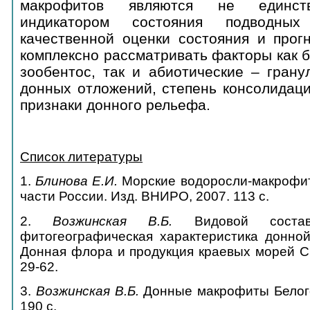
макрофитов являются не единст
индикатором состояния подводны
качественной оценки состояния и прог
комплексно рассматривать факторы как 
зообентос, так и абиотические – грану
донных отложений, степень консолидац
признаки донного рельефа.
Список литературы
1.
Блинова Е.И.
Морские водоросли-макрофит
части России. Изд. ВНИРО, 2007. 113 с.
2.
Возжинская В.Б.
Видовой состав
фитогеографическая характеристика донно
Донная флора и продукция краевых морей СС
29-62.
3.
Возжинская В.Б.
Донные макрофиты Белого 
190 с.