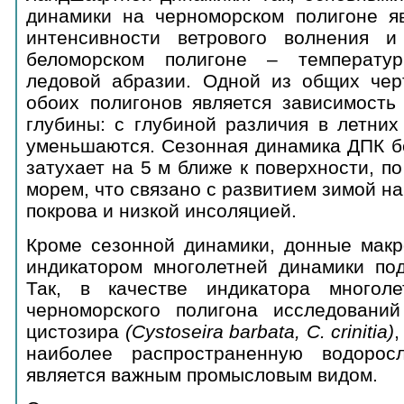
динамики на черноморском полигоне яв
интенсивности ветрового волнения и
беломорском полигоне – температу
ледовой абразии. Одной из общих чер
обоих полигонов является зависимость
глубины: с глубиной различия в летних
уменьшаются. Сезонная динамика ДПК б
затухает на 5 м ближе к поверхности, 
морем, что связано с развитием зимой н
покрова и низкой инсоляцией.
Кроме сезонной динамики, донные макр
индикатором многолетней динамики по
Так, в качестве индикатора многол
черноморского полигона исследовани
цистозира
(
Cystoseira
barbata,
C.
crinitia)
,
наиболее распространенную водоро
является важным промысловым видом.