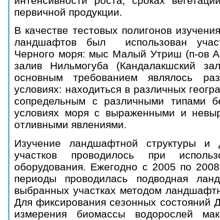
интенсивности роста, сроках вегетаци
первичной продукции.
В качестве тестовых полигонов изучени
ландшафтов был использован участ
Черного моря: мыс Малый Утриш (п-ов А
залив Нильмогуба (Кандалакшский за
основным требованием являлось ра
условиях: находиться в различных геогр
сопредельным с различными типами бе
условиях моря с выраженными и невы
отливными явлениями.
Изучение ландшафтной структуры и 
участков проводилось при использ
оборудования. Ежегодно с 2005 по 2008
периоды проводилась подводная лан
выбранных участках методом ландшафтн
Для фиксирования сезонных состояний 
измерения биомассы водорослей мак