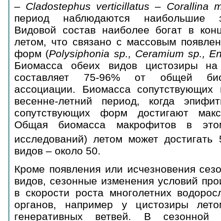
–
Cladostephus
verticillatus –
Corallina
m
период наблюдаются наибольшие з
Видовой состав наиболее богат в кон
летом, что связано с массовым появле
форм (
Polysiphonia
sp.,
Ceramium
sp.,
E
Биомасса обеих видов цистозиры на 
составляет 75-96% от общей био
ассоциации. Биомасса сопутствующих 
весенне-летний период, когда эпифи
сопутствующих форм достигают макси
Общая биомасса макрофитов в это
исследований) летом может достигать 
видов – около 50.
Кроме появления или исчезновения сез
видов, сезонные изменения условий пр
в скорости роста многолетних водорос
органов, например у цистозиры лето
генеративных ветвей. В сезонной 