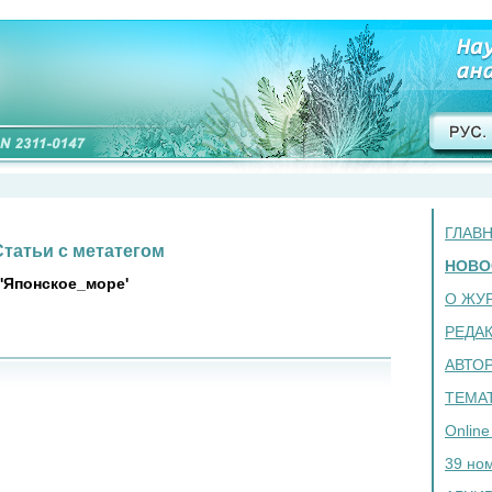
ГЛАВ
Статьи с метатегом
НОВО
'Японское_море'
О ЖУ
РЕДА
АВТО
ТЕМА
Online 
39 но