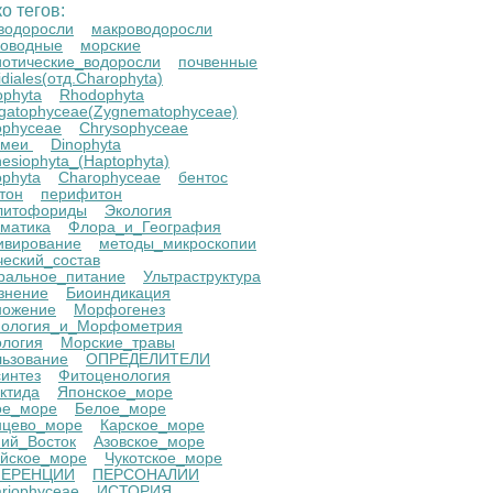
о тегов:
водоросли
макроводоросли
новодные
морские
отические_водоросли
почвенные
diales(отд.Сharophyta)
ophyta
Rhodophyta
gatophyceae(Zygnematophyceae)
ophyceae
Chrysophyceae
омеи
Dinophyta
esiophyta_(Haptophyta)
phyta
Charophyceae
бентос
тон
перифитон
олитофориды
Экология
матика
Флора_и_География
ивирование
методы_микроскопии
еский_состав
ральное_питание
Ультраструктура
знение
Биоиндикация
ножение
Морфогенез
ология_и_Морфометрия
логия
Морские_травы
ьзование
ОПРЕДЕЛИТЕЛИ
интез
Фитоценология
ктида
Японское_море
ое_море
Белое_море
нцево_море
Карское_море
ий_Восток
Азовское_море
ийское_море
Чукотское_море
ЕРЕНЦИИ
ПЕРСОНАЛИИ
lariophyceae
ИСТОРИЯ