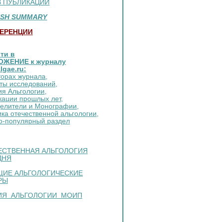
В ПУБЛИКАЦИЙ
ISH SUMMARY
ЕРЕНЦИИ
ти в
ОЖЕНИЕ к журналу
lgae.ru:
торах журнала,
ты исследований,
ия Альгологии,
кации прошлых лет,
елители и Монографии,
ка отечественной альгологии,
о-популярный раздел
ЕСТВЕННАЯ АЛЬГОЛОГИЯ
ДНЯ
ЩИЕ АЛЬГОЛОГИЧЕСКИЕ
РЫ
ИЯ АЛЬГОЛОГИИ МОИП