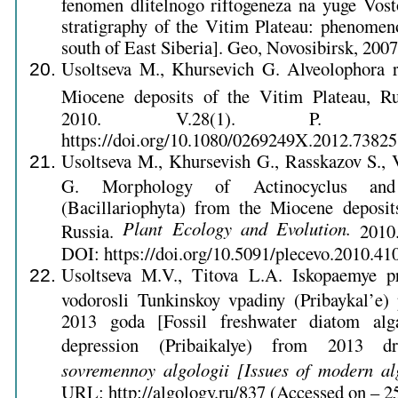
fenomen dlitelnogo riftogeneza na yuge Vost
stratigraphy of the Vitim Plateau: phenomeno
south of East Siberia]. Geo, Novosibirsk, 2007
Usoltseva M., Khursevich G. Alveolophora 
Miocene deposits of the Vitim Plateau, R
2010. V.28(1). P. 10
https://doi.org/10.1080/0269249X.2012.73825
Usoltseva M., Khursevish G., Rasskazov S., 
G. Morphology of Actinocyclus and
(Bacillariophyta) from the Miocene deposit
Plant Ecology and Evolution.
Russia.
2010.
DOI: https://doi.org/10.5091/plecevo.2010.410
Usoltseva M.V., Titova L.A. Iskopaemye p
vodorosli Tunkinskoy vpadiny (Pribaykal’e)
2013 goda [Fossil freshwater diatom alg
depression (Pribaikalye) from 2013 d
sovremennoy algologii [Issues of modern a
URL: http://algology.ru/837 (Accessed on – 25