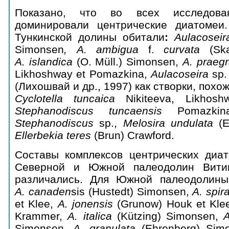
Показано, что во всех исследова
доминировали центрические диатомеи
Тункинской долины обитали
:
Aulacoseir
Simonsen
,
A
.
ambigua
f.
curvata
(Ska
A
.
islandica
(O. Müll.) Simonsen,
A
.
praegr
Likhoshway et Pomazkina,
Aulacoseira
sp.
(Лихошвай и др., 1997) как створки, похо
Cyclotella
tuncaica
Nikiteeva, Likhosh
Stephanodiscus
tuncaensis
Pomazkina
Stephanodiscus
sp.,
Melosira
undulata
(E
Ellerbekia
teres
(Brun) Crawford.
Составы комплексов центрических диа
Северной и Южной палеодолин Витим
различались. Для Южной палеодолины
A
. с
anaden
sis (Hustedt) Simonsen,
A
.
spira
et Klee,
A
.
jonensis
(Grunow) Houk et Kle
Krammer,
A
.
italic
а
(Kützing) Simonsen,
Simonsen,
A
.
granulat
а
(Ehrenberg) Si