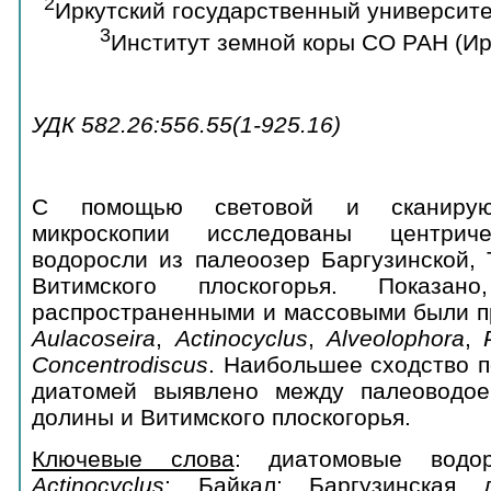
2
Иркутский государственный университет
3
Институт земной коры СО РАН (Ирк
УДК 582.26:556.55(1-925.16)
C помощью световой и сканирую
микроскопии исследованы центрич
водоросли из палеоозер Баргузинской, 
Витимского плоскогорья. Показан
распространенными и массовыми были п
Aulacoseira
,
Actinocyclus
,
Alveolophora
,
P
Concentrodiscus
. Наибольшее сходство п
диатомей выявлено между палеоводое
долины и Витимского плоскогорья.
Ключевые слова
: диатомовые водо
Actinocyclus
; Байкал; Баргузинская 