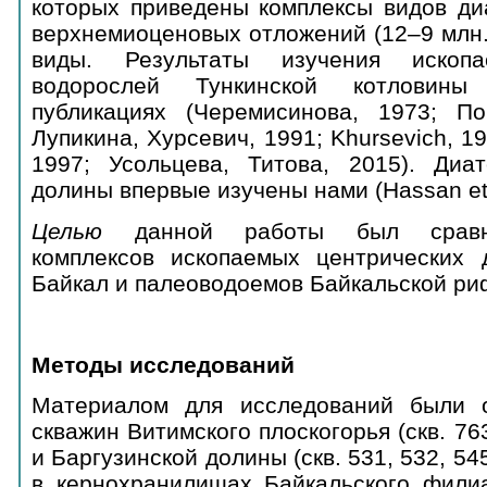
которых приведены комплексы видов ди
верхнемиоценовых отложений (12–9 млн.
виды. Результаты изучения ископ
водорослей Тункинской котловины
публикациях (Черемисинова, 1973; По
Лупикина, Хурсевич, 1991; Khursevich, 1
1997; Усольцева, Титова, 2015). Диа
долины впервые изучены нами (Hassan et a
Целью
данной работы был сравни
комплексов ископаемых центрических 
Байкал и палеоводоемов Байкальской ри
Методы исследований
Материалом для исследований были 
скважин Витимского плоскогорья (скв. 76
и Баргузинской долины (скв. 531, 532, 5
в кернохранилищах Байкальского фили