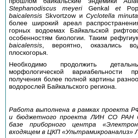
прошлом байкальские эндемики
Aula
Stephanodiscus
meyeri
Genkal
et
Pop
baicalensis
Skvortzow и
Cyclotella
minut
более широкий ареал распространени
горных водоемах Байкальской рифтов
особенностям биологии. Таким рефуги
baicalensis
, вероятно, оказались во
плоскогорья.
Необходимо продолжить детальн
морфологической вариабельности пр
получения более полной картины разно
водорослей Байкальского региона.
Работа выполнена в рамках проекта Р
и бюджетного проекта ЛИН СО РАН 0
базе приборного центра «Электронн
входящем в ЦКП «Ультрамикроанализ» 