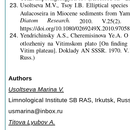
Usoltseva M.V., Tsoy I.B. Elliptical species
Aulacoseira in Miocene sediments from Yama
Diatom Research.
2010. V.25(2). 
https://doi.org/10.1080/0269249X.2010.97058
Yendrichinsky A.S., Cheremisinova Ye.A. O
otlozheniy na Vitimskom plato [On finding
Vitim plateau]. Doklady AN SSSR. 1970. V.
Russ.)
Authors
Usoltseva Marina V.
Limnological Institute SB RAS, Irkutsk, Rus
usmarina@inbox.ru
Titova Lyubov А.