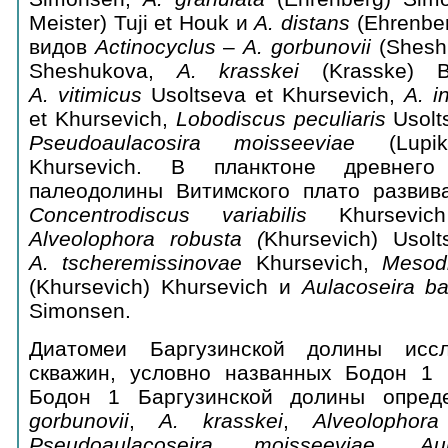
Meister) Tuji et Houk и
A
.
distans
(Ehrenbe
видов
Actinocyclus
–
A
.
gorbunovii
(Shesh
Sheshukova,
А.
krasskei
(Krasske) B
A
.
vitimicus
Usoltseva et Khursevich,
A
.
in
et Khursevich,
Lobodiscus
peculiaris
Usolt
Pseudoaulacosira moisseeviae
(Lupi
Khursevich. В планктоне древнег
палеодолины Витимского плато развив
Concentrodiscus variabilis
Khursevi
А
lveolophora robusta (
Khursevich) Usolt
A. tscheremissinovae
Khursevich,
Mesodi
(Khursevich) Khursevich и
Aulacoseira ba
Simonsen.
Диатомеи Баргузинской долины исс
скважин, условно названных Бодон 1 
Бодон 1 Баргузинской долины опред
gorbunovii
,
А
. krasskei
,
А
lveolophora
Pseudoaulacoseira moisseeviae
,
Aula