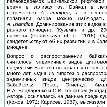
палеоводоемов Байкальской рифтовой
время в заливах оз. Байкал в летн
встречается
A
.
ambigua
, а в весенн
пелагиали озера можно наблюдат
A
.
islandica
.
Доминирование этих видов в
раннего плиоцена (Кузьмин и др., 20
времени (Popovskaya et al., 2016). 
свидетельствуют об их развитии и в бол
миоцене.
Вопрос о распространении байкал
считалось, эндемичных видов диатомо
пределами Байкала вызывает интерес ср
много лет. Одна из гипотез о распрост
эндемичных видов центрических д
Забайкалья (Токко, Огиендо, Амал
Н.А. Бондаренко и С.И. Генкалом (Бондар
Авторы, ссылалаясь на данные предыду
(Кожов, 1972; Карасев, 1987), высказали