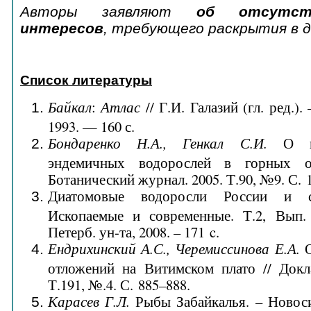
Авторы заявляют
об
отсутс
интересов
, требующего раскрытия в 
Список литературы
Байкал
:
Атлас
// Г.И. Галазий (гл. ред.)
1993. — 160 с.
Бондаренко Н.А., Генкал С.И.
О нах
эндемичных водорослей в горных оз
Ботанический журнал. 2005. Т.90, №9. С. 
Диатомовые водоросли России и со
Ископаемые и современные. Т.2, Вып.
Петерб. ун-та, 2008. – 171 c.
Ендрихинский А.С., Черемиссинова Е.А.
О
отложений на Витимском плато // Док
Т.191, №.4. С. 885–888.
Карасев Г.Л.
Рыбы Забайкалья. – Новоси