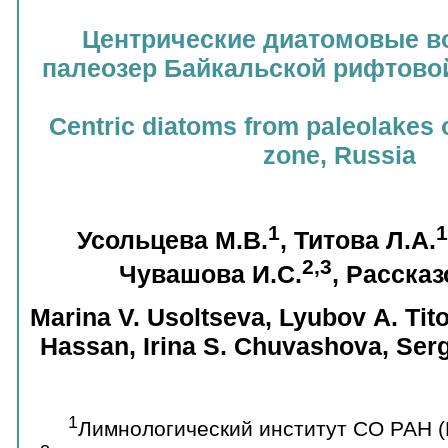
Центрические диатомовые в
палеозер Байкальской рифтово
Centric diatoms from paleolakes of
zone, Russia
1
1
Усольцева М.В.
, Титова Л.А.
2,3
Чувашова И.С.
, Рассказ
Marina V. Usoltseva, Lyubov А. Ti
Hassan, Irina S. Chuvashova, Ser
1
Лимнологический институт СО РАН (И