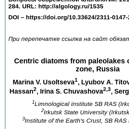
284.
URL: http://algology.ru/1535
DOI – https://doi.org/10.33624/
2311-0147-
При перепечатке ссылка на сайт обяза
Centric diatoms from paleolakes of
zone, Russia
1
Marina V. Usoltseva
, Lyubov А. Tito
2
2,3
Hassan
, Irina S. Chuvashova
, Ser
1
Limnological institute SB RAS (Irk
2
Irkutsk State University (Irkuts
3
Institute of the Earth's Crust, SB RAS 