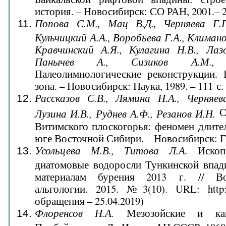
история. – Новосибирск: СО РАН, 2001.– 2
Попова С.М., Мац В.Д., Черняева Г.
Кульчицкий А.А., Воробьева Г.А., Климано
Кравчинский А.Я., Кулагина Н.В., Лаз
Панычев А., Сизиков А.М.,
Палеолимнологические реконструкции. 
зона. – Новосибирск: Наука, 1989. – 111 с.
Рассказов С.В., Лямина Н.А., Черняев
С
Лузина И.В., Руднев А.Ф., Резанов И.Н.
Витимского плоскогорья: феномен длите
юге Восточной Сибири. – Новосибирск: ГЕ
Усольцева М.В., Титова Л.А.
Ископа
диатомовые водоросли Тункинской впад
материалам бурения 2013 г. // Во
альгологии. 2015. №3(10). URL: http://
обращения – 25.04.2019)
Флоренсов Н.А.
Мезозойские и кай
Прибайкалья. – Л.: Изд-во АН СССР, 1960.