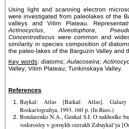
Using light and scanning electron micros
were investigated from paleolakes of the 
valleys and Vitim Plateau. Representa
Actinocyclus
,
Alveolophora
,
Pseudo
Concentrodiscus
were common and widesp
similarity in species composition of diat
the paleo-lakes of the Barguzin Valley and t
Key words
: diatoms;
Aulacoseira
;
Actinocy
Valley; Vitim Plateau; Tunkinskaya Valley.
R
eferences
Baykal: Atlas [Baikal: Atlas]. Galazy
Roskartografiya, 1993. 160 p. (In Russ.)
Bondarenko N.A., Genkal S.I. O nakhodke b
vodorosley v gornykh ozerakh Zabaykal’ya [On