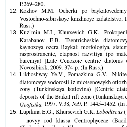
P.269–280.
Kozhov M.M. Ocherki po baykalovedeniy
Vostochno-sibirskoye knizhnoye izdatelstvo, I
Russ.)
Kuz’min M.I., Khursevich G.K., Prokopen
Karabanov E.B. Tsentricheskie diatomov
kaynozoya ozera Baykal: morfologiya, sistema
rasprostranenie, etapnost razvitiya (po ma
bureniya) [Late Cenozoic centric diatoms
Novosibirsk, 2009. 374 p. (In Russ.)
Likhoshway Ye.V., Pomazkina G.V., Nikitee
diatomovye vodorosli iz miotsenovaykh otlozh
zony (Tunkinskaya kotlovina) [Centric di
deposits of the Baikal rift zone (Tunkinskaya 
1997. V.38, №9. P. 1445–1452. (In 
Geofisika.
Lupikina E.G., Khursevich G.K.
Lobodiscus
(
– novyy rod klassa Centrophyceae (Bacill
(Tscher.) Lupik. et Khurs. – new genus of 