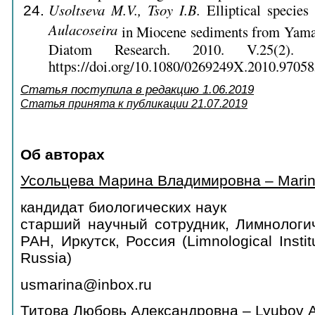
Usoltseva M.V., Tsoy I.B.
Elliptical species
Aulacoseira
in Miocene sediments from Yamato
Diatom Research. 2010. V.25(2).
https://doi.org/10.1080/0269249X.2010.97058
Статья поступила в редакцию
1.06.2019
Статья принята к публикации 21.07.2019
Об авторах
Усольцева Марина Владимировна – Marina
кандидат биологических наук
старший научный сотрудник, Лимнологи
РАН, Иркутск, Россия (Limnological Instit
Russia)
usmarina@inbox.ru
Титова Любовь Александровна – Lyubov А.