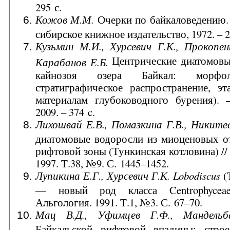
295 с.
Кожов М.М.
Очерки по байкаловедению. 
сибирское книжное издательство, 1972. – 2
Кузьмин М.И., Хурсевич Г.К., Прокопен
Центрические диатомовы
Карабанов Е.Б.
кайнозоя озера Байкал: морфоло
стратиграфическое распространение, эт
материалам глубоководного бурения).
2009. – 374 c.
Лихошвай Е.В., Помазкина Г.В., Никитее
диатомовые водоросли из миоценовых о
рифтовой зоны (Тункинская котловина) //
1997. Т.38, №9. С. 1445–1452.
Лупикина Е.Г., Хурсевич Г.К.
Lobodiscus
(T
— новый род класса Centrophyceae (
Альгология. 1991. Т.1, №3. С. 67–70.
Мац В.Д., Уфимцев Г.Ф., Мандель
Байкальской рифтовой впадины: строе