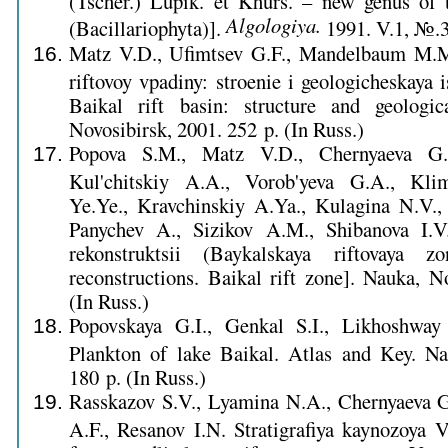
Algologiya.
(Bacillariophyta)].
1991. V.1, №.3.
Matz V.D., Ufimtsev G.F., Mandelbaum M.
riftovoy vpadiny: stroenie i geologicheskaya 
Baikal rift basin: structure and geolog
Novosibirsk, 2001. 252 p. (In Russ.)
Popova S.M., Matz V.D., Chernyaeva G.
Kul'chitskiy A.A., Vorob'yeva G.A., Kl
Ye.Ye., Kravchinskiy A.Ya., Kulagina N.V., 
Panychev A., Sizikov A.M., Shibanova I.V.
rekonstruktsii (Baykalskaya riftovaya zo
reconstructions. Baikal rift zone]. Nauka, N
(In Russ.)
Popovskaya G.I., Genkal S.I., Likhoshwa
Plankton of lake Baikal. Atlas and Key. Na
180 p. (In Russ.)
Rasskazov S.V., Lyamina N.A., Chernyaeva G.
A.F., Resanov I.N. Stratigrafiya kaynozoya 