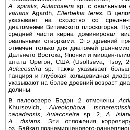
A. spiralis
,
Aulacoseira
sp. с овальными 
varians
Agardh,
Ellerbekia teres.
В цело
указывает на сходство со средне-п
диатомеями Витимского плоскогорья. Ну
средней части керна доминировал в
овальными створками. Это древний пр
отмечен только для диатомей раннеми
Дальнего Востока, Японии и миоцен-пли
штата Орегон, США (Usoltseva, Tsoy, 2
Aulacoseira
sp. также указывает больш
панциря и глубокая кольцевидная диафр
указывают на более древний возраст ди
долины.
В палеоозере Бодон 2 отмечены
Act
Khursevich,
А
lveolophora tscheremissi
canadensis
,
Aulacoseira
sp. 2,
A. islan
A. distans
. Эти отложения коррелир
оз. Байкал познемиоценового-раннеплиоц