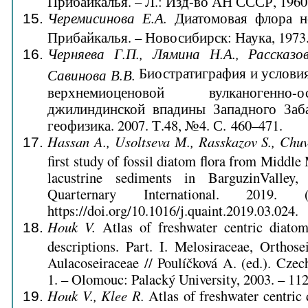
Черемисинова Е.А.
Диатомовая флора н
Прибайкалья. – Новосибирск: Наука, 1973. 
Черняева Г.П., Лямина Н.А., Рассказов
Биостратиграфия и условия
Савинова В.В.
верхнемиоценовой вулканогенно
джилиндинской впадины Западного Заба
геофизика. 2007. Т.48, №4. С. 460–471.
Hassan A., Usoltseva М., Rasskazov S., Chuva
first study of fossil diatom flora from Middl
lacustrine sediments in BarguzinValley
Quarternary International. 2019.
https://doi.org/10.1016/j.quaint.2019.03.024.
Houk V.
Atlas of freshwater centric diato
descriptions. Part. I. Melosiraceae, Orthose
Aulacoseiraceae // Poulíčková A. (ed.). Cze
1. – Olomouc: Palacký University, 2003. – 112
Houk V., Klee R.
Atlas of freshwater centric