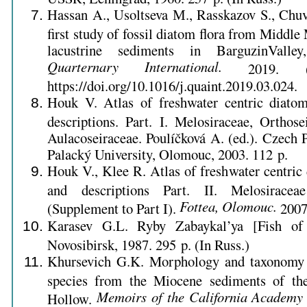
Hassan A., Usoltseva М., Rasskazov S., Chuv
first study of fossil diatom flora from Middl
lacustrine sediments in BarguzinValle
Quarternary International.
2019. (I
https://doi.org/10.1016/j.quaint.2019.03.024.
Houk V. Atlas of freshwater centric diato
descriptions. Part. I. Melosiraceae, Orthose
Aulacoseiraceae. Poulíčková A. (ed.). Czech
Palacký University, Olomouc, 2003. 112 p.
Houk V., Klee R. Atlas of freshwater centric 
and descriptions Part. II. Melosiracea
Fottea, Olomouc.
(Supplement to Part I).
2007.
Karasev G.L. Ryby Zabaykal’ya [Fish of 
Novosibirsk, 1987. 295 p. (In Russ.)
Khursevich G.K. Morphology and taxonomy 
species from the Miocene sediments of th
Memoirs of the California Academy 
Hollow.