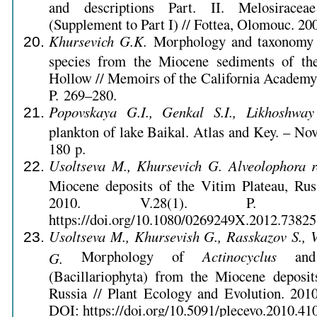
and descriptions Part. II. Melosiracea
(Supplement to Part I) // Fottea, Olomouc. 20
Khursevich G.K.
Morphology and taxonomy o
species from the Miocene sediments of th
Hollow // Memoirs of the California Academy 
P. 269–280.
Popovskaya G.I., Genkal S.I., Likhoshway
plankton of lake Baikal. Atlas and Key. – Nov
180 p.
Usoltseva M., Khursevich G.
Alveolophora r
Miocene deposits of the Vitim Plateau, Rus
2010. V.28(1). P. 10
https://doi.org/10.1080/0269249X.2012.73825
Usoltseva M., Khursevish G., Rasskazov S., 
Morphology of
Actinocyclus
an
G.
(Bacillariophyta) from the Miocene deposit
Russia // Plant Ecology and Evolution. 2010
DOI: https://doi.org/10.5091/plecevo.2010.410