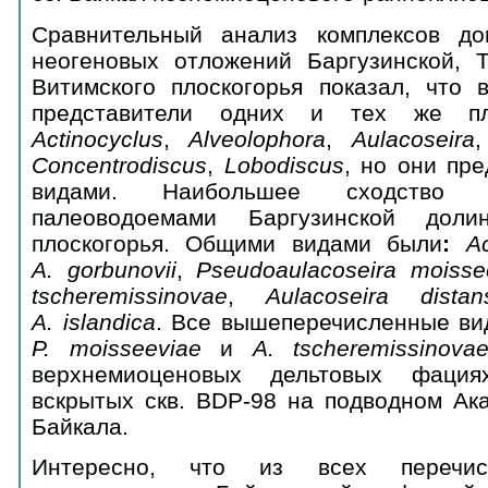
Сравнительный анализ комплексов д
неогеновых отложений Баргузинской, 
Витимского плоскогорья показал, что 
представители одних и тех же пл
Actinocyclus
,
Alveolophora
,
Aulacoseira
Concentrodiscus
,
Lobodiscus
, но они пр
видами. Наибольшее сходство 
палеоводоемами Баргузинской дол
плоскогорья. Общими видами были
:
Ac
A.
gorbunovii
,
Pseudoaulacoseira moisse
tscheremissinovae
,
Aulacoseira distan
A
.
islandica
. Все вышеперечисленные ви
P.
moisseeviae
и
A
.
tscheremissinova
верхнемиоценовых дельтовых фациях
вскрытых скв. BDP-98 на подводном Ак
Байкала.
Интересно, что из всех перечис