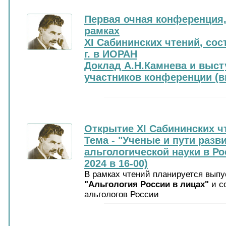
Первая очная конференция
рамках
XI Сабининских чтений
, сос
г. в ИОРАН
Доклад А.Н.Камнева и выс
участников конференции (в
Открытие
XI Сабининских ч
Тема -
"Ученые и пути разв
альгологической науки в Ро
2024 в 16-00)
В рамках чтений планируется выпу
"Альгология России в лицах"
и с
альгологов России