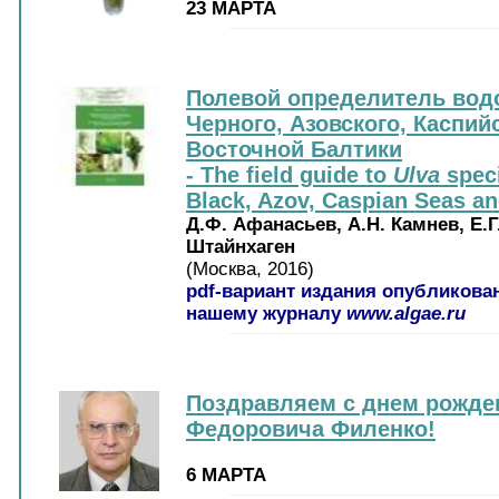
23 МАРТА
Полевой определитель вод
Черного, Азовского, Каспий
Восточной Балтики
- The field guide to
Ulva
speci
Black, Azov, Caspian Seas an
Д.Ф. Афанасьев, А.Н. Камнев, Е.Г
Штайнхаген
(Москва, 2016)
pdf-вариант издания опубликова
нашему журналу
www.algae.ru
Поздравляем с днем рожде
Федоровича Филенко!
6 МАРТА