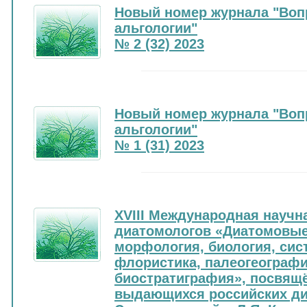
Новый номер журнала "Воп
альгологии"
№ 2 (32) 2023
Новый номер журнала "Воп
альгологии"
№ 1 (31) 2023
XVIII Международная научн
диатомологов «Диатомовые
морфология, биология, сист
флористика, палеогеографи
биостратиграфия», посвящ
выдающихся российских ди